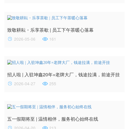
致敬耕耘・乐享茶歇 | 员工下午茶暖心落幕
2026-05-06
161
招人啦 | 入驻坤鑫20年+老牌大厂，钱途拉满，前途开挂
2026-04-27
255
五一假期将至 | 温情相伴，服务初心始终在线
2026-04-20
213