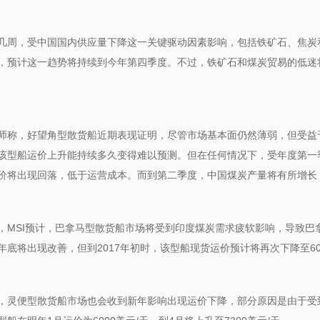
几周，受中国国内供应量下降这一关键驱动因素影响，包括铁矿石、焦炭
，预计这一趋势将持续到今年第四季度。不过，铁矿石和煤炭贸易的低迷
师称，好望角型散货船近期表现证明，尽管市场基本面仍然薄弱，但受益于
该型船运价上升能持续多久变得难以预测。但在任何情况下，受年度第一
价将出现回落，低于运营成本。而到第二季度，中国煤炭产量将有所增长
，MSI预计，巴拿马型散货船市场将受到印度煤炭需求疲软影响，导致巴
年底将出现改善，但到2017年初时，该型船现货运价预计将再次下降至60
，灵便型散货船市场也会收到新年影响出现运价下降，部分原因是由于受到