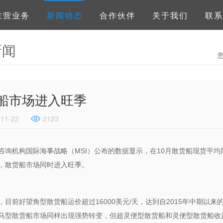
主营业务
新闻动态
合作伙伴
关于我们
联系
新闻
船市场进入旺季
-11-22
2123
咨询机构国际海事战略（MSI）公布的数据显示，在10月散货船现货平均
，散货船市场同时进入旺季。
，目前好望角型散货船运价超过16000美元/天，达到自2015年中期以
马型散货船市场同样出现强势转变，但超灵便型散货船和灵便型散货船收