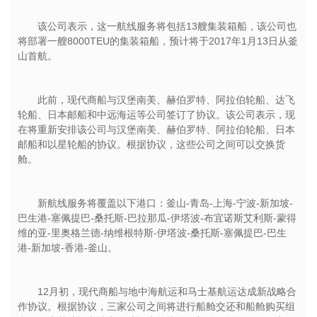
该公司表示，这一航线服务将包括13艘集装箱船，该公司也
将部署一艘8000TEU的集装箱船，预计将于2017年1月13日从釜
山首航。
此前，现代商船与汉堡南美、赫伯罗特、阿拉伯轮船、达飞
轮船、日本邮船和中远海运等公司签订了协议。该公司表示，现
在将重新安排该公司与汉堡南美、赫伯罗特、阿拉伯轮船、日本
邮船和以星轮船的协议。根据协议，这些公司之间可以交换货
舱。
新航线服务将覆盖以下港口：釜山-青岛-上海-宁波-新加坡-
巴生港-塞佩提巴-桑托斯-巴拉那瓜-伊塔波-布宜诺斯艾利斯-蒙得
维的亚-里奥格兰德-纳维根特斯-伊塔波-桑托斯-塞佩提巴-巴生
港-新加坡-香港-釜山。
12月初，现代商船与地中海航运和马士基航运达成新战略合
作协议。根据协议，三家公司之间将进行船舱交还和船舱购买组