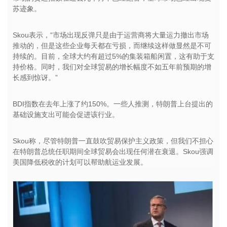
苏迹象。
Skou表示，“市场出现反弹只是由于运营商将大量运力撤出市场
推动的，但是这些企业每天都在亏损，而继续这样做显然是不可
持续的。目前，全球大约有超过5%的集装箱船闲置，这有助于支
持价格。同时，我们对全球贸易的增长幅度不如五年前预期的增
长感到惊讶。”
BDI指数在去年上涨了约150%。一些人推测，特朗普上台提出的
基础设施支出可能会促进该行业。
Skou称，尽管特朗普一直鼓吹贸易保护主义政策，但我们不担心
在特朗普总统任职期间全球贸易会出现任何潜在衰退。Skou强调
美国降低税收的计划可以帮助航运业发展。