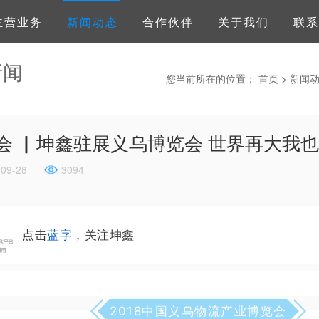
主营业务
新闻动态
合作伙伴
关于我们
联系
新闻
您当前所在的位置：
首页
>
新闻
会 ▏坤鑫驻展义乌博览会 世界再大我
-09-28
3094
点击
蓝字
，关注坤鑫
2018中国义乌物流产业博览会