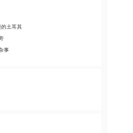
漫的土耳其
旁
杂事