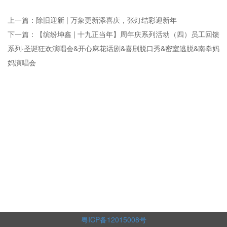
上一篇：除旧迎新 | 万象更新添喜庆，张灯结彩迎新年
下一篇：【缤纷坤鑫 | 十九正当年】周年庆系列活动（四）员工回馈
系列·圣诞狂欢演唱会&开心麻花话剧&喜剧脱口秀&密室逃脱&南拳妈
妈演唱会
粤ICP备12015008号