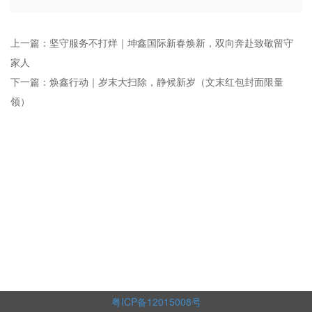
上一篇：坚守服务不打烊｜坤鑫国际新春焕新，双向奔赴致敬留守
家人
下一篇：焕鑫行动｜岁末大扫除，静候新岁（文末红包封面限量
领）
粤ICP备12015008号