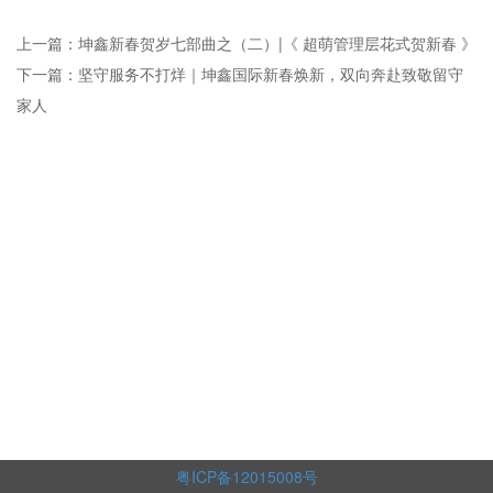
上一篇：坤鑫新春贺岁七部曲之（二）|《 超萌管理层花式贺新春 》
下一篇：坚守服务不打烊｜坤鑫国际新春焕新，双向奔赴致敬留守
家人
粤ICP备12015008号