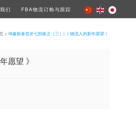
我们
FBA物流订舱与跟踪
态
>
坤鑫新春贺岁七部曲之（三）|《 物流人的新年愿望 》
年愿望 》