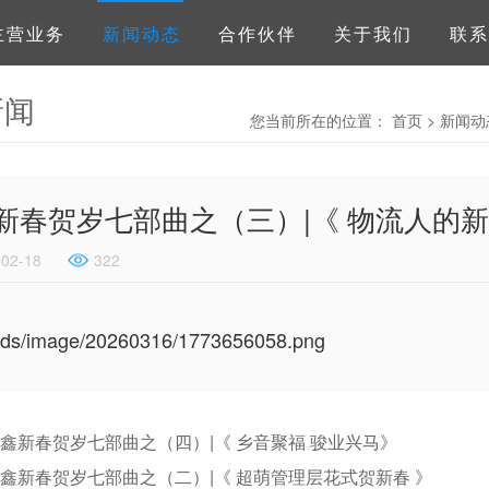
主营业务
新闻动态
合作伙伴
关于我们
联系
新闻
您当前所在的位置：
首页
>
新闻动
新春贺岁七部曲之（三）|《 物流人的新
-02-18
322
鑫新春贺岁七部曲之（四）|《 乡音聚福 骏业兴马》
鑫新春贺岁七部曲之（二）|《 超萌管理层花式贺新春 》