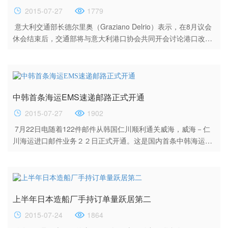
预...
2015-07-27
1779
意大利交通部长德尔里奥（Graziano Delrio）表示，在8月议会
休会结束后，交通部将与意大利港口协会共同开会讨论港口改革
方案。 双方将讨论港口及港口设施的改革，以挽回被其他地中海
及北方港口夺取的货运量。改革旨在改变现行管理体制。而现
在，许多港口官员都由政府任命。 7月22日，德尔里奥宣布这次
讨论会将在9月18日进行。意大利现有的25个港口管理机构将减
中韩首条海运EMS速递邮路正式开通
半，但他没有透露具体数字及细节。据悉，改革的重点将放...
2015-07-27
1902
7月22日电随着122件邮件从韩国仁川顺利通关威海，威海－仁
川海运进口邮件业务２２日正式开通。这是国内首条中韩海运Ｅ
ＭＳ速递邮路，也是除天津外，国内第二条对韩海运邮路。 据威
海海关介绍，威海－仁川作为运行距离最短的海运邮路，可夕发
朝至，与空运的时间相当，而运费成本可节约70％以上，实现
了“空运时效、海运价格”。 据介绍，中韩间威海－仁川海运邮路
上半年日本造船厂手持订单量跃居第二
首次启动于2005年，由当时的威海市邮政局负责山东...
2015-07-24
1864