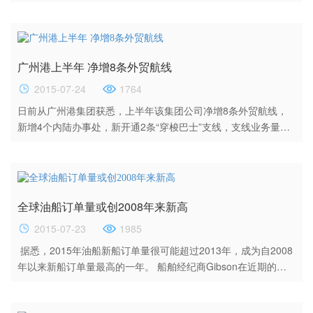
运输工具的重要管理职权，也是海关完成征收关税、制止走私违
法、编制海关统计等各项任务的基础。 2、货运监管的基本制
度：对进出境的运输工具及其所载货物，进行审单（申报）、查
验、征税、放行构成货运监管既相互制约又相对独立的统一整
广州港上半年 净增8条外贸航线
体，是货管的基本作。 3、查验（检查）：是以经过审核的单证
为依据，对货主...
2015-07-24
1764
日前从广州港集团获悉，上半年该集团公司净增8条外贸航线，
新增4个内陆办事处，新开通2条“穿梭巴士”支线，支线业务量同
比增长16%，内陆业务量同比增长18.1%，以南沙港区为核心的
集装箱运输发展整体环境明显改善，综合物流功能正逐步提升。
其中，新增的航线大部分在南沙港区。 笔者从广州市委、市政府
即将出台的《建设广州国际航运中心2015年—2017年行动计
全球油船订单量或创2008年来新高
划》了解到，广州计划新增国际班轮航线20条，新增喂...
2015-07-23
1985
据悉，2015年油船新船订单量很可能超过2013年，成为自2008
年以来新船订单量最高的一年。 船舶经纪商Gibson在近期的周
报中称，近年来油船新船订单量的增长由一系列因素刺激。2013
年至2014年，反周期投资成为推动油船订单量增长的重要因素，