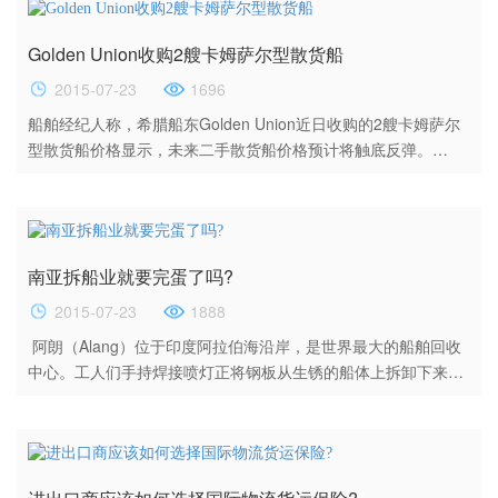
在某种程度上，私募基金、对冲基金以及相对较低的新船造价促
使订单量不断上升，尤其是2013年新船造价跌至2004-2005年以
Golden Union收购2艘卡姆萨尔型散货船
来的最低位。另外，LR1型及LR2型油船订单的增长同样也受到
了...
2015-07-23
1696
船舶经纪人称，希腊船东Golden Union近日收购的2艘卡姆萨尔
型散货船价格显示，未来二手散货船价格预计将触底反弹。
Golden Union近日已收购2艘韩国船厂建造的卡姆萨尔型散货
船。其中一艘为81300载重吨的“Orion Pride”轮（建于2011
年），该船由现代三湖重工建造，交易价为1970万美元。 此
外，船舶经纪人还表示Golden Union近日与日本
南亚拆船业就要完蛋了吗?
Nisshin Shipping完成另一艘卡姆萨尔型散...
2015-07-23
1888
阿朗（Alang）位于印度阿拉伯海沿岸，是世界最大的船舶回收
中心。工人们手持焊接喷灯正将钢板从生锈的船体上拆卸下来，
卖给日本买家。 这个位于古吉拉特邦的小镇，是印度总理穆迪的
家乡。过去两年间，有一半以上的拆船厂关闭。未来，印度、孟
加拉和巴基斯坦的拆船业前景非常暗淡。该行业受到中国廉价钢
铁影响。此外，今年颁布的欧盟新的环境规则将推动拆船活动在