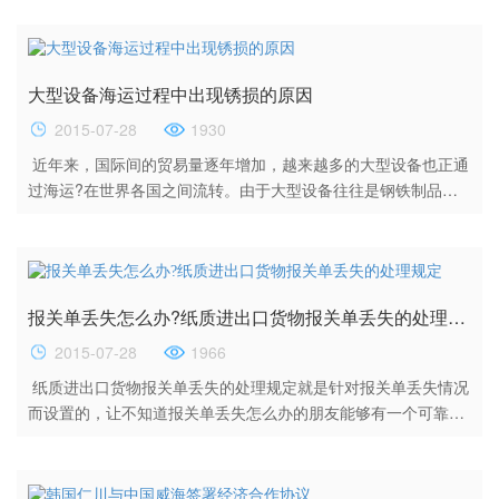
William Doyle表示，该项批准相比之前的协议，没有增加2M的
影响力，也不会导致竞争的明显下降。 2014年7月份，世界上最
大的航运公司马士基航运与地中海航运签订了一个长达10年的联
大型设备海运过程中出现锈损的原因
盟协议。该条协议允许两家公司在亚欧航线上共享船舶资源。...
2015-07-28
1930
近年来，国际间的贸易量逐年增加，越来越多的大型设备也正通
过海运?在世界各国之间流转。由于大型设备往往是钢铁制品，
因此常常会出现锈损的情况。一般情况下的锈损是正常情况，不
会对设备带来什么影响，但是有些锈损却明显超过了这个范畴，
有些锈蚀严重的大型设备在运抵目的地的时候甚至已经失去了本
身的用途。这些非正常原因的锈蚀是怎么形成的呢？今天，小编
报关单丢失怎么办?纸质进出口货物报关单丢失的处理规定
就就和大家一起来研究一下。 大型设备锈蚀原因一：装入...
2015-07-28
1966
纸质进出口货物报关单丢失的处理规定就是针对报关单丢失情况
而设置的，让不知道报关单丢失怎么办的朋友能够有一个可靠的
解决方式和程序。接下来，就让我们一起看看吧。 纸质进出口
货物报关单丢失的处理规定： 1. 出口企业遗失出口退税报关
单?向海关申请补办的，出口企业须在六个月内向海关提出补办