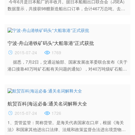
今年6月是日本船厂的丰收月。据日本船舶出口联合会（JSEA）
数据显示，共接获98艘新造船出口订单，合计467万总吨。去年
同期为接到91艘，339万总吨。相比较6月份，日本船厂在今年4
月和5月的订单量并不乐观，共接获30条新造船订单。 6月，日
本造船企业共接获散货船订单56艘，在所有船型中占比最大。其
中，灵便型散货船7艘，大灵便型散货船24艘，巴拿马型散货船9
宁波-舟山港铁矿码头“大船靠港”正式获批
艘，超巴拿马型散货船7艘，好望角型散货船7艘，矿砂船2艘。
其...
2015-07-24
1769
据悉，7月2日，交通运输部、国家发展改革委联合发布《关于
港口接靠40万吨矿石船有关问题的通知》，对40万吨级矿石船接
靠方案进行布局，包括宁波-舟山港在内的5个铁矿码头共获得7
个泊位，至此，淡水河谷“大船靠港”终于获得正式批文。40万吨
级的大型矿砂船将进一步降低包括淡水河谷在内的巴西矿山的运
输费用，或为宁波口岸进口巴西低价铁矿砂带来新的机遇。
航贸百科|海运必备:通关名词解释大全
2015-07-24
1726
1、货管监管：简称货管。是海关代表国家在口岸，根据《海关
法》和国家其他进出口法律、法规和政策监督合法进出境货物和