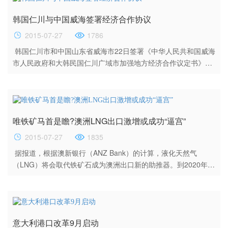
申请，逾期海关不予受理。出口企业申请补办须出具主管其出口
韩国仁川与中国威海签署经济合作协议
退税的地（市）国家...
2015-07-27
1786
韩国仁川市和中国山东省威海市22日签署《中华人民共和国威海
市人民政府和大韩民国仁川广域市加强地方经济合作议定书》，
商定加强各领域合作。 仁川自由经济区和威海市被两国分别指定
为落实韩中自由贸易协定（FTA）的试点城市。仁川市长刘正福
22日上午在松岛国际都市东北亚贸易塔（NEATT）会见到访的威
海市长张惠，双方签署了合作协议。 双方商定在贸易和电子商
唯铁矿马首是瞻?澳洲LNG出口激增或成功“逼宫”
务、科技合作、医疗卫生、旅游文化和体育交流等14个领域...
2015-07-27
1835
据报道，根据澳新银行（ANZ Bank）的计算，液化天然气
（LNG）将会取代铁矿石成为澳洲出口新的助推器。到2020年，
LNG的年出口额将激增至500亿澳元（约合370亿美元）。 据该
银行7月23日发布的一篇报告中称，明年LNG出口对澳洲经济增
长的贡献率就会超过铁矿石，并在2017年迎来最高点，即
0.75%。但在2020年之前，铁矿石出口收入将高达600亿澳元，
意大利港口改革9月启动
依然会雄踞榜首。其实早在2014年底，就有分析认为澳大利亚