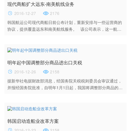
现代商船扩大远东-南美航线业务
第一款修改为“交通运输部具体实施省际客船运输、省际危险品船
运输...
2016-12-27
2176
韩国航运公司现代商船日前公布计划，重新安排与一些运营商的
协议，提供覆盖远东和南美航线服务。 该公司表示，这一航线
服务将包括13艘集装箱船，该公司也将部署一艘8000TEU的集装
箱船，预计将于2017年1月13日从釜山首航。 此前，现代商船
与汉堡南美、赫伯罗特、阿拉伯轮船、达飞轮船、日本邮船和中
远海运等公司签订了协议。该公司表示，现在将重新安排该公司
明年起中国调整部分商品进出口关税
与汉堡南美、赫伯罗特、阿拉伯轮船、日本邮船和以星轮...
2016-12-26
2158
据新华社电据财政部消息，经国务院关税税则委员会审议通过，
并报经国务院批准，自明年1月1日起，我国将调整部分商品的进
出口关税。? 明年我国将继续鼓励国内亟须的先进设备、关键零
部件和能源原材料进口，以进口暂定税率方式降低集成电路测试
分选设备等商品的进口关税。还将降低金枪鱼等特色食品和雕塑
品原件等文化消费品的进口关税。同时降低生产抗癌药所需的红
韩国启动造船业改革方案
豆杉皮和枝叶、治疗糖尿病药所需阿卡波糖水合物的进口关税。
此前实行...
2016-12-23
2158