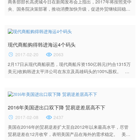
商务部部长高虎城今日在新闻发布会上指出，2017年将按照党中
央、国务院决策部署，推动消费加快升级，促进外贸继续回稳向
好，稳定利用外资，引导对外投资健康有序发展。 高虎城表
示，2016年，商务部重点抓了三个方面工作。一是着力推进供给
侧结构性改革。紧紧围绕这一主线推进商务工作。努力为企业发
展减负。深入推进“放管服”，降低制度成本；提升流通信息化、
现代商船购得韩进海运4个码头
标准化、集约化水平，降低流通成本；提高贸易便利化水平，降
低...
2017-02-20
2063
2月17日从现代商船获悉，现代商船斥资150亿韩元(约合1315万
美元)收购韩进太平洋公司在东京及高雄码头的100%股权。 韩
进太平洋公司由韩进海运及码头投资有限公司控股，在日本东京
及台湾高雄港从事码头经营活动。其中，韩进海运持有该公司
60%股份，码头投资公司持有40%股份。 据统计，通过此次收
购，现代商船将获得韩进海运4个码头，分别是长滩TTI码头20%
2016年美国进出口双下降 贸易逆差居高不下
股份，西班牙阿尔赫西拉斯100%股权，东京港100%股权及...
2017-02-08
2437
美国在2016年的贸易逆差扩大至自2012年以来最高水平，尽管
贸易逆差在12月收窄，表明美国产品在海外的需求稳定。 美国