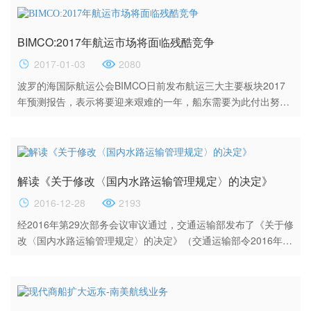
APL DENVER船长报告，其所在船舶的的一个燃油舱遭到碰撞损
坏，大约有300吨左右的燃油泄露入海。柔佛港口当局已经在现
BIMCO:2017年航运市场将面临残酷竞争
场采取了一些控油措施，比如在A...
2017-01-03
2080
波罗的海国际航运公会BIMCO日前发布航运三大主要板块2017
年预测报告，表示将要迎来艰难的一年，船东需要为此付出努
力。 国际货币基金组织(IMF)预测，最全GDP增长率将跌至自
2009年以来最低水平，受此影响，2017年航运业将面临残酷竞
争，包括表现尚可的油轮市场。 报告指出，市场完全恢复需要
提升船队利用率，但这需要多年的稳步改善。此外，报告还抨击
解读《关于修改〈国内水路运输管理规定〉的决定》
了政府干预对市场走向的误导。 干散货市场方面...
2016-12-28
2193
经2016年第29次部务会议审议通过，交通运输部发布了《关于修
改〈国内水路运输管理规定〉的决定》（交通运输部令2016年第
79号），自2016年12月10日起施行。本次发布的《国内水路运
输管理规定》主要在两方面作了修改：一是删除了原规定第十条
中“交通运输部具体实施国务院国有资产监督管理机构履行出资人
职责的水路运输企业及其控股公司的经营许可”的内容，将第十条