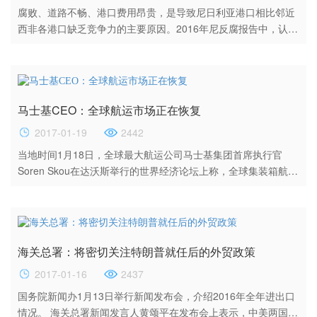
腐败、道路不畅、港口费用昂贵，是导致尼日利亚港口相比邻近
西非各港口缺乏竞争力的主要原因。2016年尼反腐报告中，认为
腐败与港口的低效率密切相关，使尼每年损失约1万亿奈拉。 腐
败使尼日利亚港口成为世界上最昂贵的港口。为此，尼总统反腐
败咨询委员会将在港口设立办事处，并将在2017年管理中采取强
有力的反腐败措施，以减少港口欺诈和犯罪活动。尼港务局
马士基CEO：全球航运市场正在恢复
(NPA)正在研究西非各港口的各种关税，以确定尼港口与邻国间
的...
2017-01-19
2442
当地时间1月18日，全球最大航运公司马士基集团首席执行官
Soren Skou在达沃斯举行的世界经济论坛上称，全球集装箱航运
市场的货运指数在过去九个月中已经翻番，全球市场已经出现复
苏迹象。 Skou表示，“市场出现反弹只是由于运营商将大量运力
撤出市场推动的，但是这些企业每天都在亏损，而继续这样做显
然是不可持续的。目前，全球大约有超过5%的集装箱船闲置，这
海关总署：将密切关注特朗普就任后的外贸政策
有助于支持价格。同时，我们对全球贸易的增长幅度不如五年
前...
2017-01-16
2437
国务院新闻办1月13日举行新闻发布会，介绍2016年全年进出口
情况。 海关总署新闻发言人黄颂平在发布会上表示，中美两国经