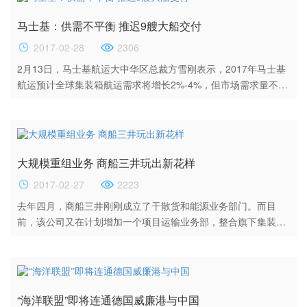
—青岛—高雄—新加坡—巴生港—那瓦西瓦—蒙德拉—科伦坡—
马士基：供需不平衡 推迟9艘大船交付
巴生港—新加坡—新港； WIN航...
2017-02-28
2306
2月13日，马士基航运大中华区总裁方雪刚表示，2017年马士基
航运预计全球集装箱航运需求将增长2%-4%，但市场需求量不会
有明显改善，总体来说行业供需情况仍不是那么均衡。 马士基
航运公布的2016年的财报显示，公司全年亏损3.76亿美元，比去
年同期业绩下滑16.79亿美元。 方雪刚介绍，2016年集装箱航
运市场需求增长在2%到3%左右，而全球集装箱航运运力与2015
大规模重组业务 商船三井玩出新花样
年相比增长4%，行业整体仍处于供求不平衡状态。“受低...
2017-02-27
2223
去年四月，商船三井刚刚成立了干散货和能源业务部门。而目
前，该公司又在计划增加一个项目运输业务部，整合旗下集装
箱、滚装、港口、物流及轮渡业务。 除此之外，商船三井还将
在企业战略规划部（Corporate Planning Division）成立业务战
略执行办公室（Business Strategy Execution Office），主要利
用集成方式的商务智能来进行跨部门、跨领域的推广。与此同
“海洋联盟”即将连通德国威廉港与中国
时，商船三井还将撤销其研究办公室，并将其业务转移至业务...