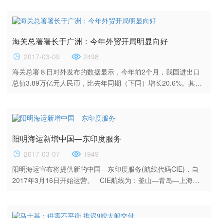
港–新加坡–马尼拉北港–釜山，全程时间预计为35天。 除上述
CIE航线，阳明海运目前通过投船及与其他航商换舱合作提供另
五组印度/巴基斯坦直航服务，其中CIX航线靠港口如下：天津新
海关总署署长于广洲：今年外贸开局明显向好
港–青岛–高雄–新加坡–巴生港–那瓦舍瓦–蒙德拉–可伦...
2017-03-09
2498
海关总署８日对外发布的数据显示，今年前2个月，我国进出口
总值3.89万亿元人民币，比去年同期（下同）增长20.6%。其
中，出口2.09万亿元，增长11%；进口1.8万亿元，增长34.2%；
贸易顺差2936.5亿元，收窄46.1%。 海关总署署长于广洲同日
在“两会”期间人民大会堂“部长通道”接受媒体采访时表示，今年以
来，外贸开局明显向好，主要有四个方面的上升：一是总量、数
阳明海运新增中国—东印度服务
量在上升，国内的需求明显增长；二是高新技术产品、制成品明
显快速...
2017-03-07
1949
阳明海运宣布将提供新的中国—东印度服务(航线代码CIE)，自
2017年3月16日开始运营。 CIE航线为：釜山—青岛—上海—
蛇口—新加坡—巴生港—金奈—巴生港—新加坡—马尼拉北港—
釜山。全程用时35天。 除CIE服务外，阳明海运还将在印度/巴
基斯坦市场提供另外五条航线，详情如下： CIX航线挂港:新港