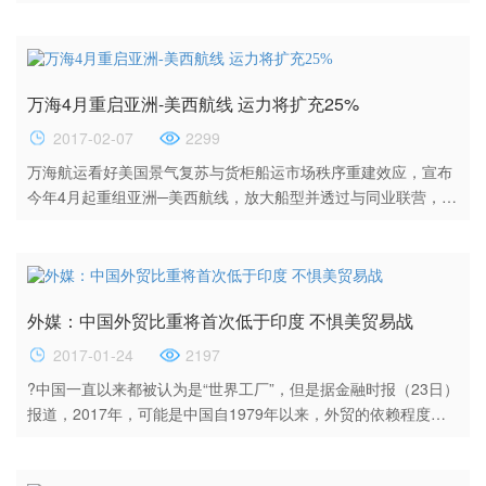
商务部周二(2月7日)的数据显示，2016年全年，美国贸易逆差上
升0.4%至5023亿美元，其中美墨年度贸易逆差扩大，美中贸易
逆差增幅次之。月均贸易逆差下降了3.2%，至443亿美元。
2016年扩大的年度贸易逆差反映了美国总统特朗普的担忧:其他
万海4月重启亚洲-美西航线 运力将扩充25%
国家正从工作岗位和制造业上受益于美国的支出，随着稳定的
美...
2017-02-07
2299
万海航运看好美国景气复苏与货柜船运市场秩序重建效应，宣布
今年4月起重组亚洲─美西航线，放大船型并透过与同业联营，在
美西3条航线每周提供总运力自3,200箱提高为4,000箱，增幅
25%。 万海主管分析，自去年8月底韩进海运申请破产后，美国
线运价回升，每家公司的货载量也提高，估计今年也会维持这样
局面，加上今年4月开始阳明海运所属的THE联盟，与长荣海运
外媒：中国外贸比重将首次低于印度 不惧美贸易战
所属的海洋联盟将开始运作，市场秩序重建，会让运价更趋稳
定。...
2017-01-24
2197
?中国一直以来都被认为是“世界工厂”，但是据金融时报（23日）
报道，2017年，可能是中国自1979年以来，外贸的依赖程度首
次低于印度。而且贸易依赖下降将减少特朗普贸易战的威胁程
度。 ? 金融时报认为，国内需求比重升高、外贸比重下降对于中