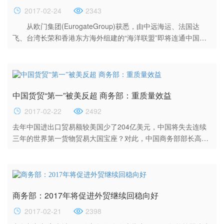
2017-02-24
2343
从欧门集团(EurogateGroup)获悉，由中远海运、法国达
飞、台湾长荣和香港东方海外组建的“海洋联盟”即将连通中国与
德国威廉港(外文名：Wilhelmshaven)。此外，汉堡南美和现代
商船也将提供亚洲地区与威廉港之间的集运服务。 威廉港
集装箱深水码头坐落在德国得天独厚的天然良港威廉港，往东与
汉堡港的直线距离约为100公里。即使是当今世界上最大、吃水
中国货贸“第一”被美反超 商务部：重质量效益
达...
2017-02-22
2492
去年中国进出口贸易额较美国少了204亿美元，中国将失去连续
三年的世界第一货物贸易大国宝座？对此，中国商务部部长高虎
城昨日在京指出，汇率波动和国际大宗商品价格低迷所致，中国
是一个贸易大国，因为短期市场因素出现几百亿美元的波动实属
正常，预计去年中国进出口额占世界贸易总额的份额有望进一步
上升。业内专家则指出，目前只是初步数据比较的结果，中美两
商务部：2017年将促进外贸继续回稳向好
国的进出口总量仍在伯仲之间。对于2017年中国外贸的形势，高
虎城强调，...
2017-02-21
2398