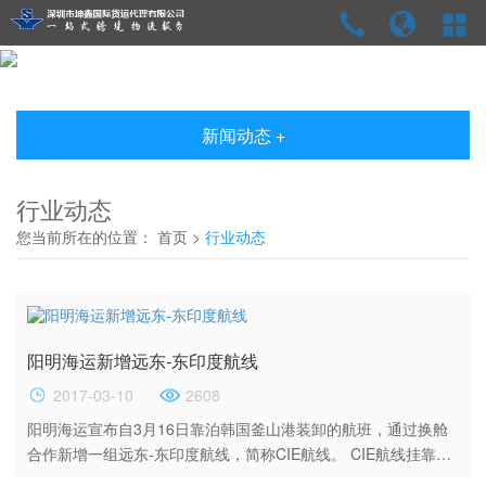
新闻动态 +
行业动态
您当前所在的位置：
首页
>
行业动态
阳明海运新增远东-东印度航线
2017-03-10
2608
阳明海运宣布自3月16日靠泊韩国釜山港装卸的航班，通过换舱
合作新增一组远东-东印度航线，简称CIE航线。 CIE航线挂靠港
口顺序为：釜山–青岛–上海–蛇口–新加坡–巴生港–清奈–巴生