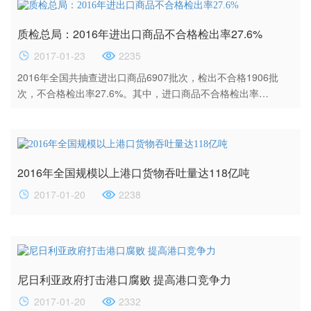
国来说绝对是一个好消息，尤其是在美国新总统特朗普多次威胁
要对中国发动贸易战的情况之下。 ? 据金融时报统计，2016年的
质检总局：2016年进出口商品不合格检出率27.6%
前三季度，中国出口价值1.65万亿美元，同比下降了7.2个百分
点。同时...
2017-01-23
2235
2016年全国共抽查进出口商品6907批次，检出不合格1906批
次，不合格检出率27.6%。其中，进口商品不合格检出率
28.4%，出口商品不合格检出率24.3%。 ? 据质检总局新闻发言
人李静介绍，2016年抽查的进出口商品涉及机电、轻纺、资源与
化学品三大类别，15种重点商品。主要包括：空气净化器、电子
坐便器、汽车用制动器衬片、家用电器、功能性服装、儿童服
2016年全国规模以上港口货物吞吐量达118亿吨
装、童鞋、保温杯、卫生湿巾、安全套、食品接触产品、壁纸、
钢丝绳、轮胎等。 ? ...
2017-01-20
2238
尼日利亚政府打击港口腐败 提高港口竞争力
2017-01-20
2332