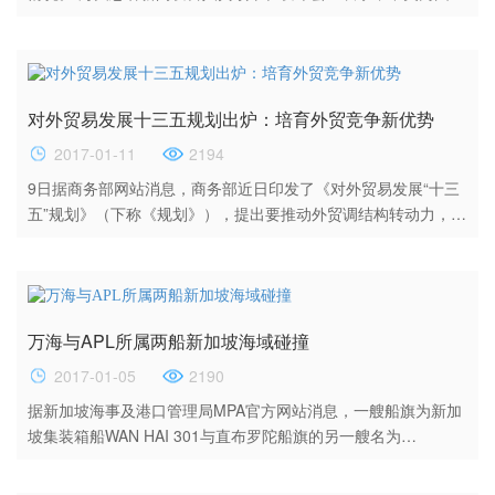
济互补、贸易互惠互利，2016年美国是我国第二大贸易伙伴和最
大的出口市场。我们希望中国和美国这两个世界上最大的经济
体，未来在经贸合作方面有更好的发展前景。关于特朗普就任美
国总统后实行的对外贸易政策，我们将予以密切关注。 他指出，
对外贸易发展十三五规划出炉：培育外贸竞争新优势
当今世界经济处于国际金融危机之后的深度调整期，主要经济体
走势和宏观...
2017-01-11
2194
9日据商务部网站消息，商务部近日印发了《对外贸易发展“十三
五”规划》（下称《规划》），提出要推动外贸调结构转动力，向
优质优价、优进优出转变，巩固贸易大国地位，推进贸易强国进
程。 《规划》指出以推进供给侧结构性改革为主线，以推进“一
带一路”建设统领对外开放，大力实施优进优出战略，加快转变外
贸发展方式，调结构转动力，巩固和提升外贸传统竞争优势，培
万海与APL所属两船新加坡海域碰撞
育以技术、标准、品牌、质量、服务为核心的外贸竞争新...
2017-01-05
2190
据新加坡海事及港口管理局MPA官方网站消息，一艘船旗为新加
坡集装箱船WAN HAI 301与直布罗陀船旗的另一艘名为
APL DENVER的集装箱船在马来西亚巴西古当柔佛港附近海域发
生碰撞！ 发生时间在2017年1月3日晚2350左右。 根据